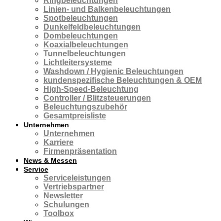
Ringbeleuchtungen
Linien- und Balkenbeleuchtungen
Spotbeleuchtungen
Dunkelfeldbeleuchtungen
Dombeleuchtungen
Koaxialbeleuchtungen
Tunnelbeleuchtungen
Lichtleitersysteme
Washdown / Hygienic Beleuchtungen
kundenspezifische Beleuchtungen & OEM
High-Speed-Beleuchtung
Controller / Blitzsteuerungen
Beleuchtungszubehör
Gesamtpreisliste
Unternehmen
Unternehmen
Karriere
Firmenpräsentation
News & Messen
Service
Serviceleistungen
Vertriebspartner
Newsletter
Schulungen
Toolbox