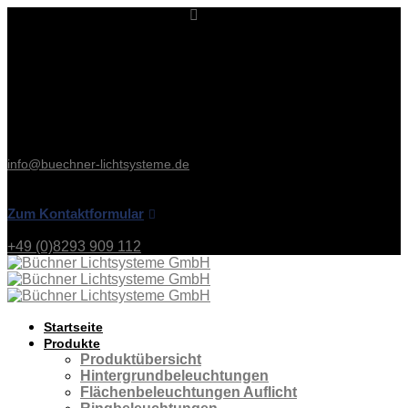
Kontakt & Service
Büchner Lichtsysteme
Uzstraße 2
86465 Welden
Deutschland
Tel: +49 (0)8293 909 112
Fax: +49 (0)8293 909 111
info@buechner-lichtsysteme.de
Zum Kontaktformular
+49 (0)8293 909 112
Startseite
Produkte
Produktübersicht
Hintergrundbeleuchtungen
Flächenbeleuchtungen Auflicht