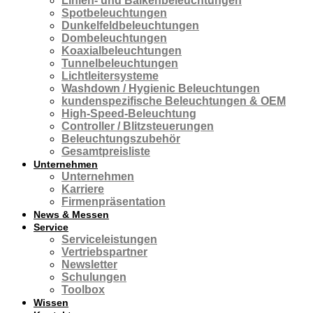
Linien- und Balkenbeleuchtungen
Spotbeleuchtungen
Dunkelfeldbeleuchtungen
Dombeleuchtungen
Koaxialbeleuchtungen
Tunnelbeleuchtungen
Lichtleitersysteme
Washdown / Hygienic Beleuchtungen
kundenspezifische Beleuchtungen & OEM
High-Speed-Beleuchtung
Controller / Blitzsteuerungen
Beleuchtungszubehör
Gesamtpreisliste
Unternehmen
Unternehmen
Karriere
Firmenpräsentation
News & Messen
Service
Serviceleistungen
Vertriebspartner
Newsletter
Schulungen
Toolbox
Wissen