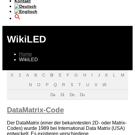
Kontakt
WikiLED
Home
WikiLED
0
2
A
B
C
D
E
F
G
H
I
J
K
L
M
N
O
P
Q
R
S
T
U
V
W
Da
Di
Do
Du
DataMatrix-Code
Der DataMatrix (einer der bekanntesten 2D- oder Matrix-
Codes) wurde 1989 bei International Data Matrix (USA)
entwickelt. Es existieren verschiedene