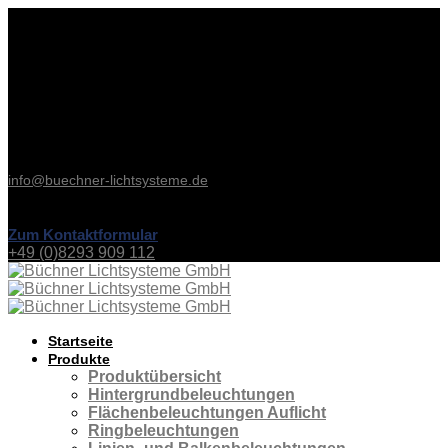
Kontakt & Service
Büchner Lichtsysteme
Uzstraße 2
86465 Welden
Deutschland
Tel: +49 (0)8293 909 112
Fax: +49 (0)8293 909 111
info@buechner-lichtsysteme.de
Zum Kontaktformular
+49 (0)8293 909 112
Startseite
Produkte
Produktübersicht
Hintergrundbeleuchtungen
Flächenbeleuchtungen Auflicht
Ringbeleuchtungen